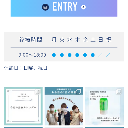
ENTRY
診療時間
月
火
水
木
金
土
日
祝
9:00～18:00
●
●
●
●
●
●
／
／
休診日：日曜、祝日